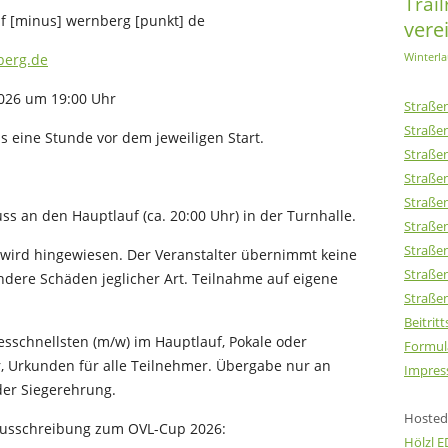
Trai
uf [minus] wernberg [punkt] de
vere
Winterla
berg.de
2026 um 19:00 Uhr
Straßen
Straßen
eine Stunde vor dem jeweiligen Start.
Straßen
Straßen
Straßen
s an den Hauptlauf (ca. 20:00 Uhr) in der Turnhalle.
Straßen
Straßen
t wird hingewiesen. Der Veranstalter übernimmt keine
Straßen
ndere Schäden jeglicher Art. Teilnahme auf eigene
Straßen
Beitrit
gesschnellsten (m/w) im Hauptlauf, Pokale oder
Formul
r, Urkunden für alle Teilnehmer. Übergabe nur an
Impres
er Siegerehrung.
Hosted 
Ausschreibung zum OVL-Cup 2026:
Hölzl 