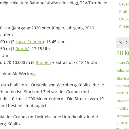
öglichkeiten: Bahnhofstraße (einseitig), TSV-Turnhalle
Bayer
Kraft
OVL-
Pfreim
0 Uhr (Jahrgang 2020 oder jünger, Jahrgang 2019
laufen)
800 m (2
kurze Runden
): 16:45 Uhr
STI
250 m (1
Runde
): 17:15 Uhr
10 
5 Uhr
nd U20 10.000 m (3
Runden
+ Extrastück): 18:15 Uhr
C
Cham
Falkenb
e ohne AK-Wertung
Gleirits
durch alle drei Ortsteile von Wernberg-Köblitz, der je
Kallmü
laufen ist. Start und Ziel vor der Grund- und
Mittert
ür die 10 km ist 200 Meter entfernt. Die Strecke vom 10
Oberpfa
nd bestenlistentauglich.
Plößbe
Schwand
la der Grund- und Mittelschule Unterköblitz in der
SL2026
erg-Köblitz