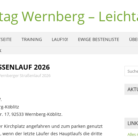
tag Wernberg – Leichta
SEITE
TRAINING
LAUF10!
EWIGE BESTENLISTE
ÜBE
SENLAUF 2026
Wernberger Straßenlauf 2026
AKT
.
g-Köblitz
tr. 17, 92533 Wernberg-Köblitz.
LIN
er Kirchplatz angefahren und zum parken genutzt
, wenn der letzte Läufer des Hauptlaufs die dritte
Alles