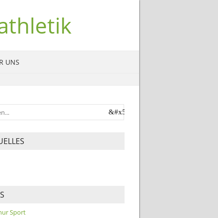
thletik
R UNS
UELLES
KS
 nur Sport