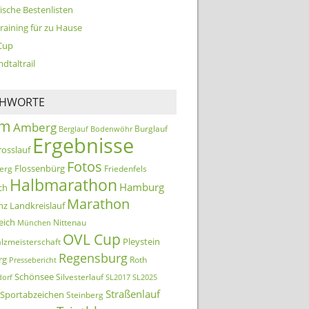
ische Bestenlisten
training für zu Hause
Cup
dtaltrail
CHWORTE
km
Amberg
Burglauf
Berglauf
Bodenwöhr
Ergebnisse
rosslauf
Fotos
Flossenbürg
erg
Friedenfels
Halbmarathon
Hamburg
ch
Marathon
nz
Landkreislauf
eich
Nittenau
München
OVL Cup
Pleystein
lzmeisterschaft
Regensburg
rg
Roth
Pressebericht
Schönsee
Silvesterlauf
orf
SL2017
SL2025
Straßenlauf
Sportabzeichen
Steinberg