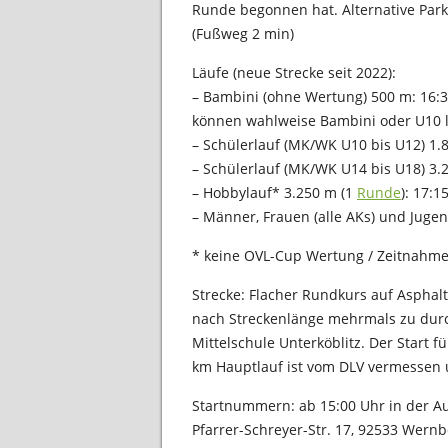
Runde begonnen hat. Alternative Parkm
(Fußweg 2 min)
Läufe (neue Strecke seit 2022):
– Bambini (ohne Wertung) 500 m: 16:3
können wahlweise Bambini oder U10 
– Schülerlauf (MK/WK U10 bis U12) 1.
– Schülerlauf (MK/WK U14 bis U18) 3.
– Hobbylauf* 3.250 m (1
Runde
): 17:1
– Männer, Frauen (alle AKs) und Juge
* keine OVL-Cup Wertung / Zeitnahm
Strecke: Flacher Rundkurs auf Asphalt 
nach Streckenlänge mehrmals zu durch
Mittelschule Unterköblitz. Der Start f
km Hauptlauf ist vom DLV vermessen u
Startnummern: ab 15:00 Uhr in der Au
Pfarrer-Schreyer-Str. 17, 92533 Wernb