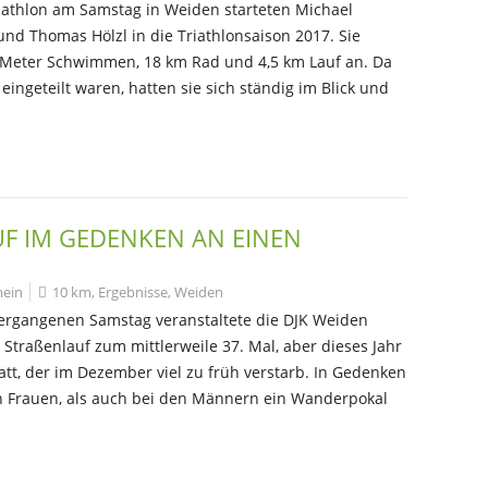
iathlon am Samstag in Weiden starteten Michael
und Thomas Hölzl in die Triathlonsaison 2017. Sie
0 Meter Schwimmen, 18 km Rad und 4,5 km Lauf an. Da
geteilt waren, hatten sie sich ständig im Blick und
 IM GEDENKEN AN EINEN G
mein
10 km
,
Ergebnisse
,
Weiden
ergangenen Samstag veranstaltete die DJK Weiden
 Straßenlauf zum mittlerweile 37. Mal, aber dieses Jahr
att, der im Dezember viel zu früh verstarb. In Gedenken
n Frauen, als auch bei den Männern ein Wanderpokal