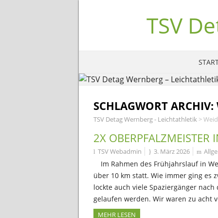
TSV De
START
SCHLAGWORT ARCHIV:
TSV Detag Wernberg - Leichtathletik
>
Weid
2X OBERPFALZMEISTER 
TSV Webadmin
3. März 2026
Allg
Im Rahmen des Frühjahrslauf in We
über 10 km statt. Wie immer ging es 
lockte auch viele Spaziergänger nach
gelaufen werden. Wir waren zu acht 
MEHR LESEN