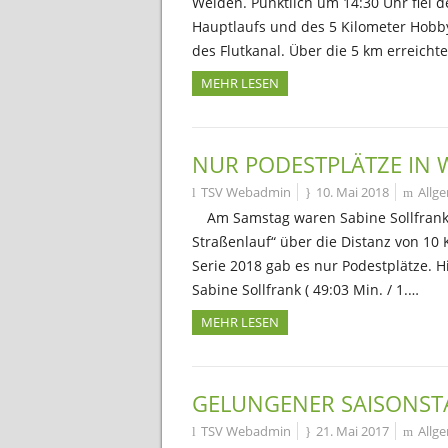
Weiden. Pünktlich um 14:30 Uhr fiel d
Hauptlaufs und des 5 Kilometer Hobby
des Flutkanal. Über die 5 km erreicht
MEHR LESEN
NUR PODESTPLÄTZE IN 
TSV Webadmin
10. Mai 2018
Allg
Am Samstag waren Sabine Sollfran
Straßenlauf“ über die Distanz von 10 
Serie 2018 gab es nur Podestplätze. Hi
Sabine Sollfrank ( 49:03 Min. / 1.…
MEHR LESEN
GELUNGENER SAISONSTA
TSV Webadmin
21. Mai 2017
Allg