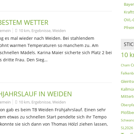
Bayer
Kraft
OVL-
 BESTEM WETTER
Pfreim
gemein
10 km
,
Ergebnisse
,
Weiden
ing es mal wieder nach Weiden. Bei stahlendem
STI
wohnt warmen Temperaturen so manchem zu. Am
chnellen Mädels. Karina Maier sicherte sich Platz 2 bei
10 
s dritte Frau. Den Sieg…
C
Cham
Falkenb
Gleirits
Kallmü
ÜHJAHRSLAUF IN WEIDEN
Mittert
gemein
10 km
,
Ergebnisse
,
Weiden
Oberpfa
ison gab es beim TB Weiden Frühjahrslauf. Einen sehr
Plößbe
nem etwas zu schnellen Start pendelte sich ihr Tempo
Schwand
 konnte sie sich dann von Thomas Hölzl ziehen lassen,
SL2026