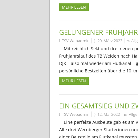
MEHR LESEN
GELUNGENER FRÜHJAHR
TSV Webadmin
20. März 2023
All
Mit reichlich Sekt und drei neuen 
Frühjahrslauf des TB Weiden nach Ha
DJK – also mal wieder am Flutkanal –
persönliche Bestzeiten über die 10 k
MEHR LESEN
EIN GESAMTSIEG UND ZW
TSV Webadmin
12. Mai 2022
Allg
Eine perfekte Ausbeute gab es am 
Alle drei Wernberger Starterinnen un
einer Baustelle am Flutkanal mussten 