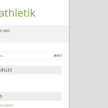
thletik
R UNS
UELLES
KS
 nur Sport