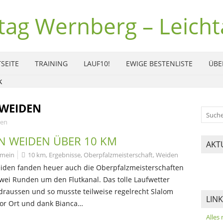
tag Wernberg – Leichta
SEITE
TRAINING
LAUF10!
EWIGE BESTENLISTE
ÜBE
WEIDEN
en
IN WEIDEN ÜBER 10 KM
AKT
emein
10 km
,
Ergebnisse
,
Oberpfalzmeisterschaft
,
Weiden
iden fanden heuer auch die Oberpfalzmeisterschaften
zwei Runden um den Flutkanal. Das tolle Laufwetter
 draussen und so musste teilweise regelrecht Slalom
LIN
vor Ort und dank Bianca…
Alles