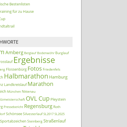
ische Bestenlisten
training für zu Hause
Cup
dtaltrail
CHWORTE
km
Amberg
Burglauf
Berglauf
Bodenwöhr
Ergebnisse
rosslauf
Fotos
Flossenbürg
erg
Friedenfels
Halbmarathon
Hamburg
ch
Marathon
nz
Landkreislauf
eich
Nittenau
München
OVL Cup
Pleystein
lzmeisterschaft
Regensburg
rg
Roth
Pressebericht
Schönsee
Silvesterlauf
orf
SL2017
SL2025
Straßenlauf
Sportabzeichen
Steinberg