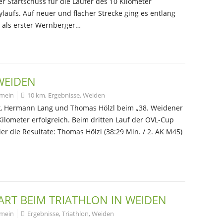
er Startschuss für die Läufer des 10 Kilometer
laufs. Auf neuer und flacher Strecke ging es entlang
e als erster Wernberger…
WEIDEN
emein
10 km
,
Ergebnisse
,
Weiden
k, Hermann Lang und Thomas Hölzl beim „38. Weidener
Kilometer erfolgreich. Beim dritten Lauf der OVL-Cup
er die Resultate: Thomas Hölzl (38:29 Min. / 2. AK M45)
RT BEIM TRIATHLON IN WEIDEN
emein
Ergebnisse
,
Triathlon
,
Weiden