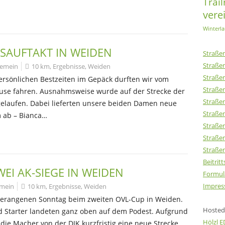
Trai
vere
Winterla
SAUFTAKT IN WEIDEN
Straßen
Straßen
gemein
10 km
,
Ergebnisse
,
Weiden
Straßen
persönlichen Bestzeiten im Gepäck durften wir vom
Straßen
use fahren. Ausnahmsweise wurde auf der Strecke der
Straßen
 gelaufen. Dabei lieferten unsere beiden Damen neue
Straßen
m ab – Bianca…
Straßen
Straßen
Straßen
Beitrit
EI AK-SIEGE IN WEIDEN
Formul
Impres
emein
10 km
,
Ergebnisse
,
Weiden
verangenen Sonntag beim zweiten OVL-Cup in Weiden.
Hosted 
d Starter landeten ganz oben auf dem Podest. Aufgrund
Hölzl 
die Macher von der DJK kurzfristig eine neue Strecke