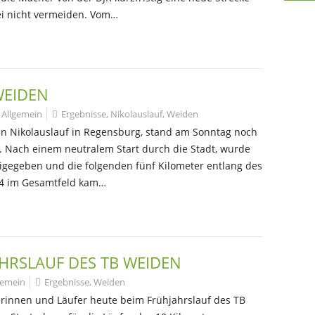
bei nicht vermeiden. Vom…
WEIDEN
Allgemein
Ergebnisse
,
Nikolauslauf
,
Weiden
en Nikolauslauf in Regensburg, stand am Sonntag noch
. Nach einem neutralem Start durch die Stadt, wurde
igegeben und die folgenden fünf Kilometer entlang des
tz 4 im Gesamtfeld kam…
AHRSLAUF DES TB WEIDEN
gemein
Ergebnisse
,
Weiden
rinnen und Läufer heute beim Frühjahrslauf des TB