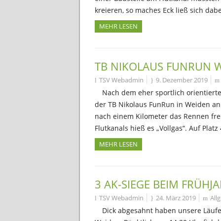
kreieren, so maches Eck ließ sich da
MEHR LESEN
TB NIKOLAUS FUNRUN 
TSV Webadmin
9. Dezember 2019
Nach dem eher sportlich orientiert
der TB Nikolaus FunRun in Weiden an
nach einem Kilometer das Rennen fre
Flutkanals hieß es „Vollgas“. Auf Pla
MEHR LESEN
3 AK-SIEGE BEIM FRÜHJ
TSV Webadmin
24. März 2019
All
Dick abgesahnt haben unsere Läufe