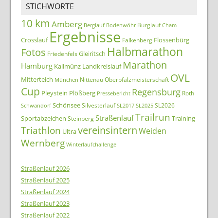
STICHWORTE
10 km
Amberg
Burglauf
Berglauf
Bodenwöhr
Cham
Ergebnisse
Crosslauf
Flossenbürg
Falkenberg
Halbmarathon
Fotos
Gleiritsch
Friedenfels
Marathon
Hamburg
Kallmünz
Landkreislauf
OVL
Mitterteich
Nittenau
Oberpfalzmeisterschaft
München
Cup
Regensburg
Pleystein
Plößberg
Roth
Pressebericht
Schönsee
Silvesterlauf
SL2026
Schwandorf
SL2017
SL2025
Trailrun
Straßenlauf
Sportabzeichen
Training
Steinberg
Triathlon
vereinsintern
Weiden
Ultra
Wernberg
Winterlaufchallenge
Straßenlauf 2026
Straßenlauf 2025
Straßenlauf 2024
Straßenlauf 2023
Straßenlauf 2022