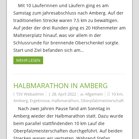
Mit 10 Läuferinnen und Läufern ging es am
Samstag zum Jahresabschluss nach Amberg. Auf der
traditionellen Strecke waren 7,5 km zu bewältigen.
Auf jeder der drei Runden ging es 20 Höhenmeter am
Malteserplatz hinauf, was vor allem in der
Schlussrunde für brennende Oberschenkel sorgte.
Start und Ziel befanden sich am…
MEHR LESEN
HALBMARATHON IN AMBERG
TSV Webadmin
28. April 2022
Allgemein
10 km
,
Amberg
,
Ergebnisse
,
Halbmarathon
,
Oberpfalzmeisterschaft
Nach zwei Jahren Pause fand am Sonntag in
Amberg wieder der Halbmarathon statt. Dazu wurde
beim parallel stattfindenden 10 km Lauf die
Oberpfalzmeisterschaften durchgeführt. Auf beiden
Strecken waren wir vertreten. Während Stefan