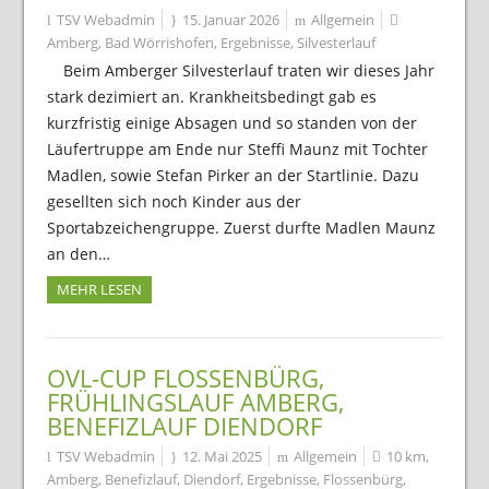
TSV Webadmin
15. Januar 2026
Allgemein
Amberg
,
Bad Wörrishofen
,
Ergebnisse
,
Silvesterlauf
Beim Amberger Silvesterlauf traten wir dieses Jahr
stark dezimiert an. Krankheitsbedingt gab es
kurzfristig einige Absagen und so standen von der
Läufertruppe am Ende nur Steffi Maunz mit Tochter
Madlen, sowie Stefan Pirker an der Startlinie. Dazu
gesellten sich noch Kinder aus der
Sportabzeichengruppe. Zuerst durfte Madlen Maunz
an den…
MEHR LESEN
OVL-CUP FLOSSENBÜRG,
FRÜHLINGSLAUF AMBERG,
BENEFIZLAUF DIENDORF
TSV Webadmin
12. Mai 2025
Allgemein
10 km
,
Amberg
,
Benefizlauf
,
Diendorf
,
Ergebnisse
,
Flossenbürg
,