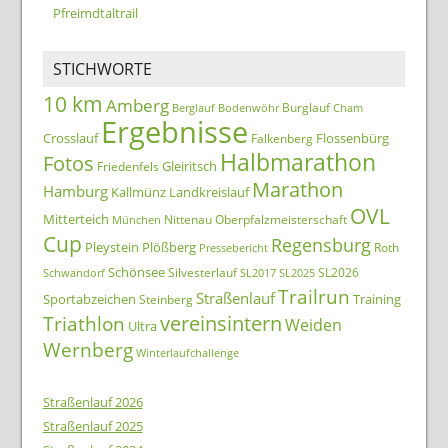
Pfreimdtaltrail
STICHWORTE
10 km
Amberg
Burglauf
Berglauf
Bodenwöhr
Cham
Ergebnisse
Crosslauf
Flossenbürg
Falkenberg
Halbmarathon
Fotos
Gleiritsch
Friedenfels
Marathon
Hamburg
Kallmünz
Landkreislauf
OVL
Mitterteich
Nittenau
Oberpfalzmeisterschaft
München
Cup
Regensburg
Pleystein
Plößberg
Roth
Pressebericht
Schönsee
Silvesterlauf
SL2026
Schwandorf
SL2017
SL2025
Trailrun
Straßenlauf
Sportabzeichen
Training
Steinberg
Triathlon
vereinsintern
Weiden
Ultra
Wernberg
Winterlaufchallenge
Straßenlauf 2026
Straßenlauf 2025