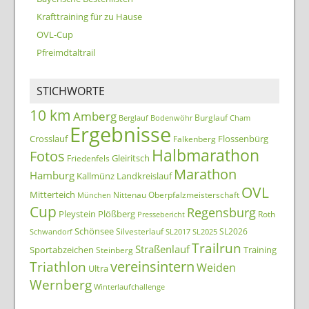
Krafttraining für zu Hause
OVL-Cup
Pfreimdtaltrail
STICHWORTE
10 km
Amberg
Burglauf
Berglauf
Bodenwöhr
Cham
Ergebnisse
Crosslauf
Flossenbürg
Falkenberg
Halbmarathon
Fotos
Gleiritsch
Friedenfels
Marathon
Hamburg
Kallmünz
Landkreislauf
OVL
Mitterteich
Nittenau
Oberpfalzmeisterschaft
München
Cup
Regensburg
Pleystein
Plößberg
Roth
Pressebericht
Schönsee
Silvesterlauf
SL2026
Schwandorf
SL2017
SL2025
Trailrun
Straßenlauf
Sportabzeichen
Training
Steinberg
Triathlon
vereinsintern
Weiden
Ultra
Wernberg
Winterlaufchallenge