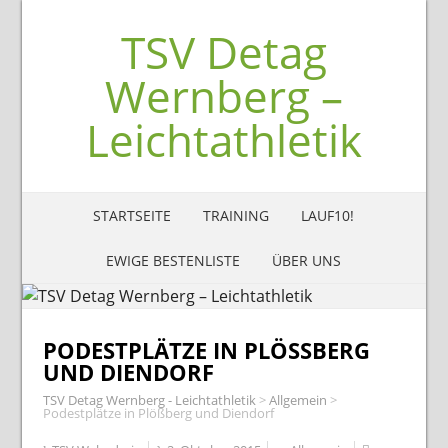
TSV Detag
Wernberg –
Leichtathletik
STARTSEITE
TRAINING
LAUF10!
EWIGE BESTENLISTE
ÜBER UNS
PODESTPLÄTZE IN PLÖSSBERG U
ND DIENDORF
TSV Detag Wernberg - Leichtathletik
>
Allgemein
>
Podestplätze in Plößberg und Diendorf