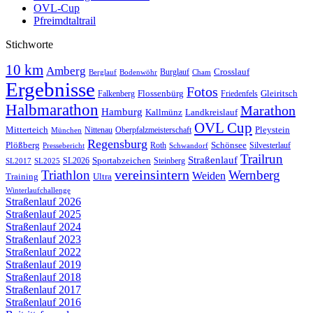
OVL-Cup
Pfreimdtaltrail
Stichworte
10 km
Amberg
Crosslauf
Burglauf
Berglauf
Bodenwöhr
Cham
Ergebnisse
Fotos
Gleiritsch
Falkenberg
Flossenbürg
Friedenfels
Halbmarathon
Marathon
Hamburg
Kallmünz
Landkreislauf
OVL Cup
Mitterteich
Nittenau
Pleystein
München
Oberpfalzmeisterschaft
Regensburg
Schönsee
Plößberg
Roth
Silvesterlauf
Pressebericht
Schwandorf
Trailrun
Straßenlauf
SL2026
Sportabzeichen
Steinberg
SL2017
SL2025
vereinsintern
Triathlon
Wernberg
Weiden
Training
Ultra
Winterlaufchallenge
Straßenlauf 2026
Straßenlauf 2025
Straßenlauf 2024
Straßenlauf 2023
Straßenlauf 2022
Straßenlauf 2019
Straßenlauf 2018
Straßenlauf 2017
Straßenlauf 2016