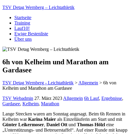
TSV Detag Wernberg – Leichtathletik
Startseite
Training
Lauf10!
Ewige Bestenliste
Über uns
6h von Kelheim und Marathon am
Gardasee
TSV Detag Wernberg - Leichtathletik
>
Allgemein
>
6h von
Kelheim und Marathon am Gardasee
TSV Webadmin
27. März 2023
Allgemein
6h Lauf
,
Ergebnisse
,
Gardasee
,
Kelheim
,
Marathon
Lange Strecken waren am Sonntag angesagt. Beim 6h Rennen in
Kelheim war
Karina Maier
als Einzelläuferin am Start und mit
Günter Leikermoser
,
Daniel Ott
und
Thomas Hölzl
eine
„Unterstützungs- und Betreuerstaffel“. Auf einer Runde mit knapp