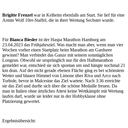
Brigitte Frenzel
war in Kelheim ebenfalls am Start. Sie lief für eine
Armin Wolf 10er-Staffel, die in ihrer Wertung Sechster wurde.
Für
Bianca Biesler
ist der Haspa Marathon Hamburg am
23.04.2023 das Frühjahrsziel. Was macht man aber, wenn man vier
Wochen vorher einen Startplatz beim Marathon am Gardseee
gewinnt? Man verbindet das Ganze mit seinem sonntäglichen
Longrun. Obwohl sie ursprünglich nur für den Halbmarathon
gemeldet war, entschied sie sich spontan um und hängte nochmal 21
km dran. Auf der nicht gerade ebenen Fläche ging es bei schönstem
Wetter und blauen Himmel von Limone über Riva und Arco nach
Torbole, bevor in Malcesine das Ziel wartete. Nach 3:36 erreichte
sie das Ziel und durfte sich über die schöne Medaille freuen. Da
man in Italien ohne ärtzliches Attest keine Wettkämpfe mit Wertung
laufen darf, wurde sie leider nur in der Hobbyklasse ohne
Platzierung gewertet.
Ergebnisübersicht: