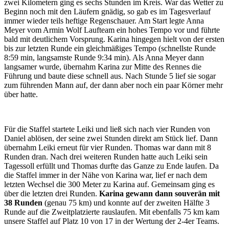
zwei Kilometern ging es sechs Stunden im Kreis. War das Wetter zu
Beginn noch mit den Läufern gnädig, so gab es im Tagesverlauf
immer wieder teils heftige Regenschauer. Am Start legte Anna
Meyer vom Armin Wolf Laufteam ein hohes Tempo vor und führte
bald mit deutlichem Vorsprung. Karina hingegen hielt von der ersten
bis zur letzten Runde ein gleichmäßiges Tempo (schnellste Runde
8:59 min, langsamste Runde 9:34 min). Als Anna Meyer dann
langsamer wurde, übernahm Karina zur Mitte des Rennes die
Führung und baute diese schnell aus. Nach Stunde 5 lief sie sogar
zum führenden Mann auf, der dann aber noch ein paar Körner mehr
über hatte.
Für die Staffel startete Leiki und ließ sich nach vier Runden von
Daniel ablösen, der seine zwei Stunden direkt am Stück lief. Dann
übernahm Leiki erneut für vier Runden. Thomas war dann mit 8
Runden dran. Nach drei weiteren Runden hatte auch Leiki sein
Tagessoll erfüllt und Thomas durfte das Ganze zu Ende laufen. Da
die Staffel immer in der Nähe von Karina war, lief er nach dem
letzten Wechsel die 300 Meter zu Karina auf. Gemeinsam ging es
über die letzten drei Runden.
Karina gewann dann souverän mit
38 Runden
(genau 75 km) und konnte auf der zweiten Hälfte 3
Runde auf die Zweitplatzierte rauslaufen. Mit ebenfalls 75 km kam
unsere Staffel auf Platz 10 von 17 in der Wertung der 2-4er Teams.