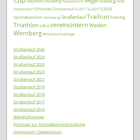
Cup
Regensburg
Pleystein
Plößberg
Roth
Pressebericht
Schönsee
Silvesterlauf
SL2026
Schwandorf
SL2017
SL2025
Trailrun
Straßenlauf
Sportabzeichen
Training
Steinberg
Triathlon
vereinsintern
Weiden
Ultra
Wernberg
Winterlaufchallenge
Straßenlauf 2026
Straßenlauf 2025
Straßenlauf 2024
Straßenlauf 2023
Straßenlauf 2022
Straßenlauf 2019
Straßenlauf 2018
Straßenlauf 2017
Straßenlauf 2016
Beitrittsformular
Formular zur Startgebührenerstattung
Impressum / Datenschutz