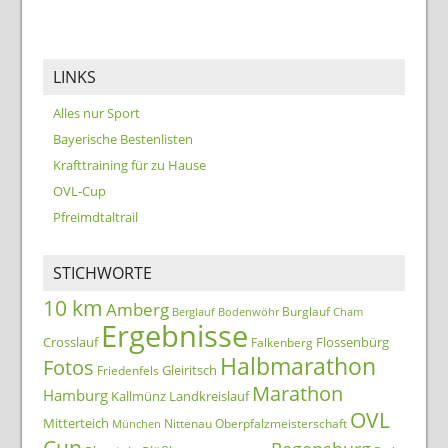
LINKS
Alles nur Sport
Bayerische Bestenlisten
Krafttraining für zu Hause
OVL-Cup
Pfreimdtaltrail
STICHWORTE
10 km
Amberg
Burglauf
Berglauf
Bodenwöhr
Cham
Ergebnisse
Crosslauf
Flossenbürg
Falkenberg
Halbmarathon
Fotos
Gleiritsch
Friedenfels
Marathon
Hamburg
Kallmünz
Landkreislauf
OVL
Mitterteich
Nittenau
Oberpfalzmeisterschaft
München