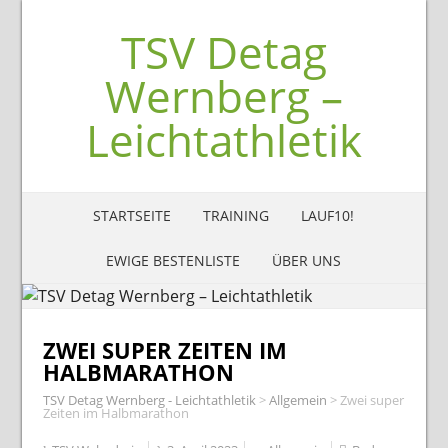
TSV Detag
Wernberg –
Leichtathletik
STARTSEITE
TRAINING
LAUF10!
EWIGE BESTENLISTE
ÜBER UNS
ZWEI SUPER ZEITEN IM
HALBMARATHON
TSV Detag Wernberg - Leichtathletik
>
Allgemein
>
Zwei super
Zeiten im Halbmarathon