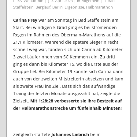
TSV Webadmin
3. April 2023
Allgemein
Bad
Staffelstein
,
Berglauf
,
Berlin
,
Ergebnisse
,
Halbmarathon
Carina Prey
war am Sonntag in Bad Staffelstein am
Start. Bei windigen 5 Grad ging es bei strömenden
Regen im Rahmen des Obermain-Marathons auf die
21,1 Kilometer. Während die spätere Siegerin recht
schnell weg war, fanden sich um Carina ab Kilometer
3 zwei Läuferinnen vom SC Kemmern ein. Zu dritt
ging es dann bis Kilometer 15, wo die Erste aus der
Gruppe fiel. Bei Kilometer 19 konnte sich Carina dann
auch von der zweiten Mitstreiterin absetzen und kam
als zweite Frau ins Ziel. Dass sich das aufwändige
Traing der letzten Monate ausgezahlt hat, zeigte die
Zielzeit.
Mit 1:28:28 verbesserte sie ihre Bestzeit auf
der Halbmarathonstrecke um fünfeinhalb Minuten!
Zeitgleich startete
Johannes Liebrich
beim