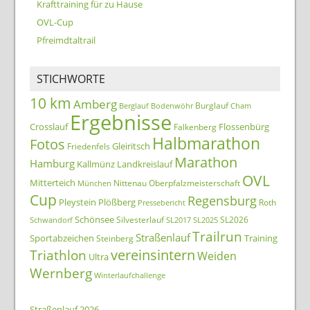
Krafttraining für zu Hause
OVL-Cup
Pfreimdtaltrail
STICHWORTE
10 km
Amberg
Burglauf
Berglauf
Bodenwöhr
Cham
Ergebnisse
Crosslauf
Flossenbürg
Falkenberg
Halbmarathon
Fotos
Gleiritsch
Friedenfels
Marathon
Hamburg
Kallmünz
Landkreislauf
OVL
Mitterteich
Nittenau
Oberpfalzmeisterschaft
München
Cup
Regensburg
Pleystein
Plößberg
Roth
Pressebericht
Schönsee
Silvesterlauf
SL2026
Schwandorf
SL2017
SL2025
Trailrun
Straßenlauf
Sportabzeichen
Training
Steinberg
Triathlon
vereinsintern
Weiden
Ultra
Wernberg
Winterlaufchallenge
Straßenlauf 2026