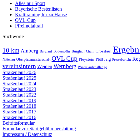
Alles nur Sport
Bayerische Bestenlisten
Krafttraining für zu Hause
OVL-Cup
Pfreimdtaltrail
Stichworte
Ergebn
10 km
Amberg
Crosslauf
Burglauf
Berglauf
Bodenwöhr
Cham
OVL Cup
Re
Nittenau
Pleystein
Plößberg
Oberpfalzmeisterschaft
Pressebericht
vereinsintern
Wernberg
Weiden
Winterlaufchallenge
Straßenlauf 2026
Straßenlauf 2025
Straßenlauf 2024
Straßenlauf 2023
Straßenlauf 2022
Straßenlauf 2019
Straßenlauf 2018
Straßenlauf 2017
Straßenlauf 2016
Beitrittsformular
Formular zur Startgebührenerstattung
Impressum / Datenschutz