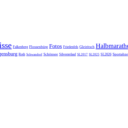
isse
Halbmarath
Fotos
Gleiritsch
Falkenberg
Flossenbürg
Friedenfels
gensburg
Schönsee
Roth
Silvesterlauf
SL2026
Sportabze
Schwandorf
SL2017
SL2025