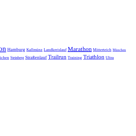
on
Marathon
Hamburg
Kallmünz
Landkreislauf
Mitterteich
München
Trailrun
Triathlon
Straßenlauf
Training
Ultra
ichen
Steinberg