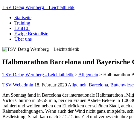
TSV Detag Wernberg – Leichtathletik
Startseite
Training
Lauf10!
Ewige Bestenliste
Über uns
Halbmarathon Barcelona und Bayerische C
TSV Detag Wernberg - Leichtathletik
>
Allgemein
>
Halbmarathon Ba
TSV Webadmin
18. Februar 2020
Allgemein
Barcelona
,
Buttenwiese
Am Sonntag fand in Barcelona der internationale Halbmarathon „Mitja
Victor Churmo in 59:58 min, bei den Frauen Ashete Bekere in 1:06:36
trainiert und wollten neben den Eindrücken der schönen Stadt, auch e
Rahmenbedingungen. Wenn auch der Wind nicht ganz mitspielte, schafft
Bestleistung. Sarah kam nach 2:15:15 ins Ziel und verbesserte ihre per