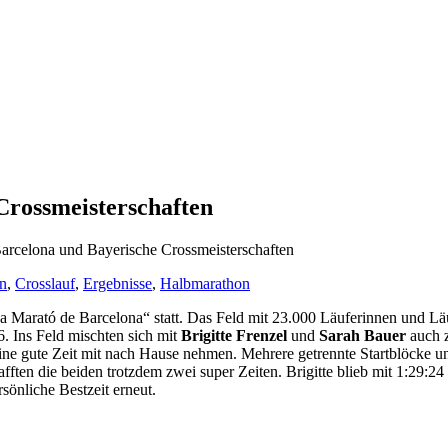
rossmeisterschaften
rcelona und Bayerische Crossmeisterschaften
n
,
Crosslauf
,
Ergebnisse
,
Halbmarathon
 Marató de Barcelona“ statt. Das Feld mit 23.000 Läuferinnen und Läu
. Ins Feld mischten sich mit
Brigitte Frenzel
und
Sarah Bauer
auch z
ine gute Zeit mit nach Hause nehmen. Mehrere getrennte Startblöcke und 
en die beiden trotzdem zwei super Zeiten. Brigitte blieb mit 1:29:24 d
sönliche Bestzeit erneut.