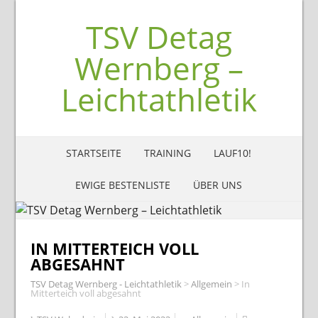
TSV Detag
Wernberg –
Leichtathletik
STARTSEITE
TRAINING
LAUF10!
EWIGE BESTENLISTE
ÜBER UNS
IN MITTERTEICH VOLL
ABGESAHNT
TSV Detag Wernberg - Leichtathletik
>
Allgemein
>
In
Mitterteich voll abgesahnt