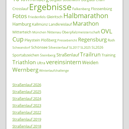
Ergebnisse
Crosslauf
Flossenbürg
Falkenberg
Halbmarathon
Fotos
Gleiritsch
Friedenfels
Marathon
Hamburg
Kallmünz
Landkreislauf
OVL
Mitterteich
Nittenau
Oberpfalzmeisterschaft
München
Cup
Regensburg
Pleystein
Plößberg
Roth
Pressebericht
Schönsee
Silvesterlauf
SL2026
Schwandorf
SL2017
SL2025
Trailrun
Straßenlauf
Sportabzeichen
Training
Steinberg
Triathlon
vereinsintern
Weiden
Ultra
Wernberg
Winterlaufchallenge
Straßenlauf 2026
Straßenlauf 2025
Straßenlauf 2024
Straßenlauf 2023
Straßenlauf 2022
Straßenlauf 2019
Straßenlauf 2018