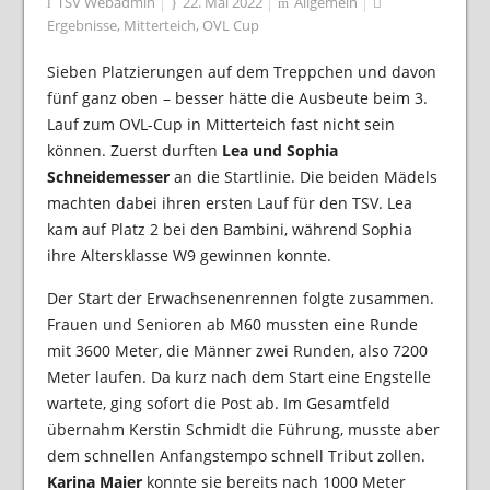
TSV Webadmin
22. Mai 2022
Allgemein
Ergebnisse
,
Mitterteich
,
OVL Cup
Sieben Platzierungen auf dem Treppchen und davon
fünf ganz oben – besser hätte die Ausbeute beim 3.
Lauf zum OVL-Cup in Mitterteich fast nicht sein
können. Zuerst durften
Lea und Sophia
Schneidemesser
an die Startlinie. Die beiden Mädels
machten dabei ihren ersten Lauf für den TSV. Lea
kam auf Platz 2 bei den Bambini, während Sophia
ihre Altersklasse W9 gewinnen konnte.
Der Start der Erwachsenenrennen folgte zusammen.
Frauen und Senioren ab M60 mussten eine Runde
mit 3600 Meter, die Männer zwei Runden, also 7200
Meter laufen. Da kurz nach dem Start eine Engstelle
wartete, ging sofort die Post ab. Im Gesamtfeld
übernahm Kerstin Schmidt die Führung, musste aber
dem schnellen Anfangstempo schnell Tribut zollen.
Karina Maier
konnte sie bereits nach 1000 Meter