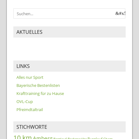
AKTUELLES
LINKS
Alles nur Sport
Bayerische Bestenlisten
Krafttraining für zu Hause
OVL-Cup
Pfreimdtaltrail
STICHWORTE
10 km
Amberg
Burglauf
Berglauf
Bodenwöhr
Cham