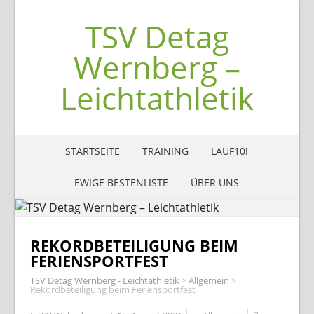
TSV Detag
Wernberg –
Leichtathletik
STARTSEITE
TRAINING
LAUF10!
EWIGE BESTENLISTE
ÜBER UNS
REKORDBETEILIGUNG BEIM
FERIENSPORTFEST
TSV Detag Wernberg - Leichtathletik
>
Allgemein
>
Rekordbeteiligung beim Feriensportfest