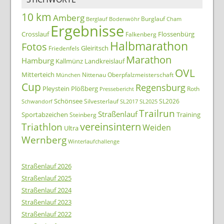
10 km
Amberg
Burglauf
Berglauf
Bodenwöhr
Cham
Ergebnisse
Crosslauf
Flossenbürg
Falkenberg
Halbmarathon
Fotos
Gleiritsch
Friedenfels
Marathon
Hamburg
Kallmünz
Landkreislauf
OVL
Mitterteich
Nittenau
Oberpfalzmeisterschaft
München
Cup
Regensburg
Pleystein
Plößberg
Roth
Pressebericht
Schönsee
Silvesterlauf
SL2026
Schwandorf
SL2017
SL2025
Trailrun
Straßenlauf
Sportabzeichen
Training
Steinberg
Triathlon
vereinsintern
Weiden
Ultra
Wernberg
Winterlaufchallenge
Straßenlauf 2026
Straßenlauf 2025
Straßenlauf 2024
Straßenlauf 2023
Straßenlauf 2022