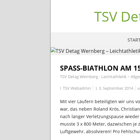
TSV De
START
SPASS-BIATHLON AM 15.
TSV Detag Wernberg - Leichtathletik
>
Allg
TSV Webadmin
3. September 2014
Mit vier Läufern beteiligten wir uns v
war, das neben Roland Krös, Christian
nach langer Verletzungspause wieder 
musste 3 x 800 Meter, dazwischen je 
Luftgewehr, absolvieren! Pro Fehlschu