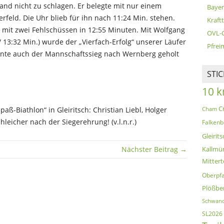
and nicht zu schlagen. Er belegte mit nur einem
Bayer
rfeld. Die Uhr blieb für ihn nach 11:24 Min. stehen.
Kraft
r mit zwei Fehlschüssen in 12:55 Minuten. Mit Wolfgang
OVL-
 / 13:32 Min.) wurde der „Vierfach-Erfolg“ unserer Läufer
Pfreim
onnte auch der Mannschaftssieg nach Wernberg geholt
STI
10 
C
aß-Biathlon“ in Gleiritsch: Christian Liebl, Holger
Cham
leicher nach der Siegerehrung! (v.l.n.r.)
Falkenb
Gleirits
Nächster Beitrag →
Kallmü
Mittert
Oberpfa
Plößbe
Schwand
SL2026