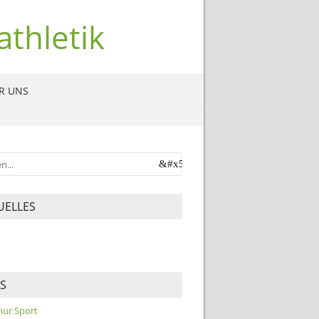
thletik
R UNS
UELLES
KS
 nur Sport