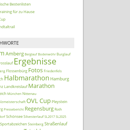
ische Bestenlisten
training für zu Hause
Cup
dtaltrail
CHWORTE
km
Amberg
Burglauf
Berglauf
Bodenwöhr
Ergebnisse
rosslauf
Fotos
Flossenbürg
erg
Friedenfels
Halbmarathon
Hamburg
ch
Marathon
nz
Landkreislauf
eich
Nittenau
München
OVL Cup
Pleystein
lzmeisterschaft
Regensburg
rg
Roth
Pressebericht
Schönsee
Silvesterlauf
orf
SL2017
SL2025
Straßenlauf
Sportabzeichen
Steinberg