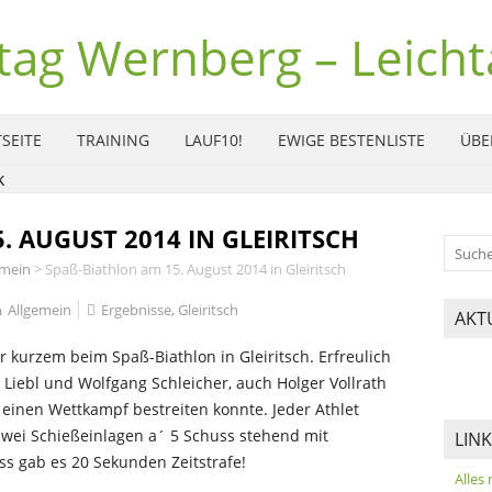
tag Wernberg – Leichta
SEITE
TRAINING
LAUF10!
EWIGE BESTENLISTE
ÜBE
 AUGUST 2014 IN GLEIRITSCH
emein
>
Spaß-Biathlon am 15. August 2014 in Gleiritsch
Allgemein
Ergebnisse
,
Gleiritsch
AKT
or kurzem beim Spaß-Biathlon in Gleiritsch. Erfreulich
 Liebl und Wolfgang Schleicher, auch Holger Vollrath
einen Wettkampf bestreiten konnte. Jeder Athlet
zwei Schießeinlagen a´ 5 Schuss stehend mit
LIN
ss gab es 20 Sekunden Zeitstrafe!
Alles