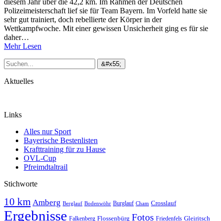
diesem Jahr über die 42,2 km. Im Rahmen der Deutschen
Polizeimeisterschaft lief sie für Team Bayern. Im Vorfeld hatte sie
sehr gut trainiert, doch rebellierte der Körper in der
Wettkampfwoche. Mit einer gewissen Unsicherheit ging es für sie
daher…
Mehr Lesen
Aktuelles
Links
Alles nur Sport
Bayerische Bestenlisten
Krafttraining für zu Hause
OVL-Cup
Pfreimdtaltrail
Stichworte
10 km
Amberg
Crosslauf
Burglauf
Berglauf
Bodenwöhr
Cham
Ergebnisse
Fotos
Gleiritsch
Falkenberg
Flossenbürg
Friedenfels