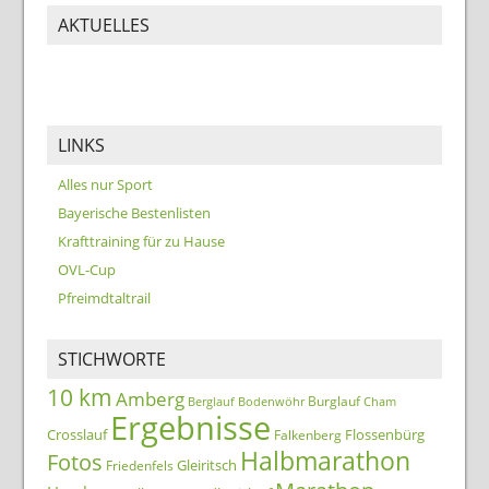
AKTUELLES
LINKS
Alles nur Sport
Bayerische Bestenlisten
Krafttraining für zu Hause
OVL-Cup
Pfreimdtaltrail
STICHWORTE
10 km
Amberg
Burglauf
Berglauf
Bodenwöhr
Cham
Ergebnisse
Crosslauf
Flossenbürg
Falkenberg
Halbmarathon
Fotos
Gleiritsch
Friedenfels