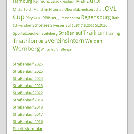
Marathon
Hamburg
Kallmünz
Landkreislauf
OVL
Mitterteich
Nittenau
Oberpfalzmeisterschaft
München
Cup
Regensburg
Pleystein
Plößberg
Roth
Pressebericht
Schönsee
Silvesterlauf
SL2026
Schwandorf
SL2017
SL2025
Trailrun
Straßenlauf
Sportabzeichen
Training
Steinberg
Triathlon
vereinsintern
Weiden
Ultra
Wernberg
Winterlaufchallenge
Straßenlauf 2026
Straßenlauf 2025
Straßenlauf 2024
Straßenlauf 2023
Straßenlauf 2022
Straßenlauf 2019
Straßenlauf 2018
Straßenlauf 2017
Straßenlauf 2016
Beitrittsformular