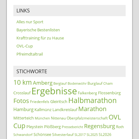
LINKS
Alles nur Sport
Bayerische Bestenlisten
Krafttraining für zu Hause
OVL-Cup
Pfreimdtaltrail
STICHWORTE
10 km
Amberg
Burglauf
Berglauf
Bodenwöhr
Cham
Ergebnisse
Crosslauf
Flossenbürg
Falkenberg
Halbmarathon
Fotos
Gleiritsch
Friedenfels
Marathon
Hamburg
Kallmünz
Landkreislauf
OVL
Mitterteich
Nittenau
Oberpfalzmeisterschaft
München
Cup
Regensburg
Pleystein
Plößberg
Roth
Pressebericht
Schönsee
Silvesterlauf
SL2026
Schwandorf
SL2017
SL2025