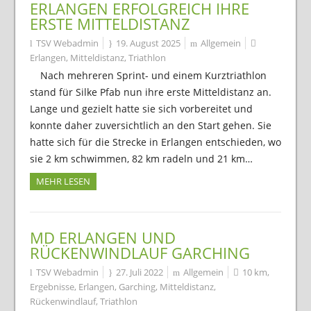
ERLANGEN ERFOLGREICH IHRE
ERSTE MITTELDISTANZ
TSV Webadmin
19. August 2025
Allgemein
Erlangen
,
Mitteldistanz
,
Triathlon
Nach mehreren Sprint- und einem Kurztriathlon
stand für Silke Pfab nun ihre erste Mitteldistanz an.
Lange und gezielt hatte sie sich vorbereitet und
konnte daher zuversichtlich an den Start gehen. Sie
hatte sich für die Strecke in Erlangen entschieden, wo
sie 2 km schwimmen, 82 km radeln und 21 km…
MEHR LESEN
MD ERLANGEN UND
RÜCKENWINDLAUF GARCHING
TSV Webadmin
27. Juli 2022
Allgemein
10 km
,
Ergebnisse
,
Erlangen
,
Garching
,
Mitteldistanz
,
Rückenwindlauf
,
Triathlon