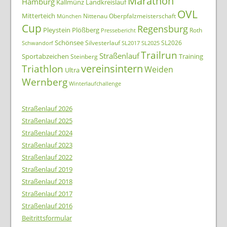
Marathon
Hamburg
Kallmünz
Landkreislauf
OVL
Mitterteich
Nittenau
Oberpfalzmeisterschaft
München
Cup
Regensburg
Pleystein
Plößberg
Roth
Pressebericht
Schönsee
Silvesterlauf
SL2026
Schwandorf
SL2017
SL2025
Trailrun
Straßenlauf
Sportabzeichen
Training
Steinberg
Triathlon
vereinsintern
Weiden
Ultra
Wernberg
Winterlaufchallenge
Straßenlauf 2026
Straßenlauf 2025
Straßenlauf 2024
Straßenlauf 2023
Straßenlauf 2022
Straßenlauf 2019
Straßenlauf 2018
Straßenlauf 2017
Straßenlauf 2016
Beitrittsformular