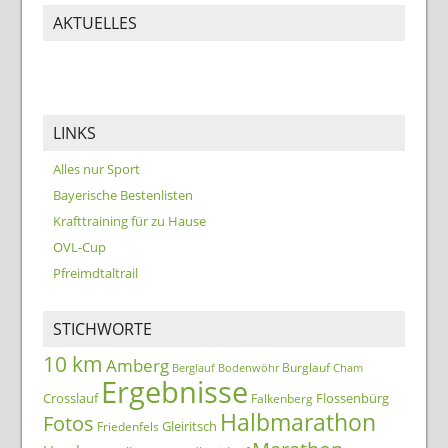
AKTUELLES
LINKS
Alles nur Sport
Bayerische Bestenlisten
Krafttraining für zu Hause
OVL-Cup
Pfreimdtaltrail
STICHWORTE
10 km
Amberg
Burglauf
Berglauf
Bodenwöhr
Cham
Ergebnisse
Crosslauf
Flossenbürg
Falkenberg
Halbmarathon
Fotos
Gleiritsch
Friedenfels