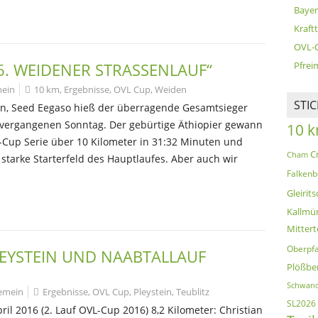
Bayer
Kraft
OVL-
6. WEIDENER STRASSENLAUF“
Pfreim
mein
10 km
,
Ergebnisse
,
OVL Cup
,
Weiden
STI
n, Seed Eegaso hieß der überragende Gesamtsieger
 vergangenen Sonntag. Der gebürtige Äthiopier gewann
10 
L-Cup Serie über 10 Kilometer in 31:32 Minuten und
C
Cham
starke Starterfeld des Hauptlaufes. Aber auch wir
Falkenb
Gleirits
Kallmü
Mittert
Oberpfa
LEYSTEIN UND NAABTALLAUF
Plößbe
Schwand
gemein
Ergebnisse
,
OVL Cup
,
Pleystein
,
Teublitz
SL2026
pril 2016 (2. Lauf OVL-Cup 2016) 8,2 Kilometer: Christian