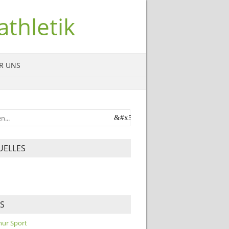
thletik
R UNS
UELLES
KS
 nur Sport