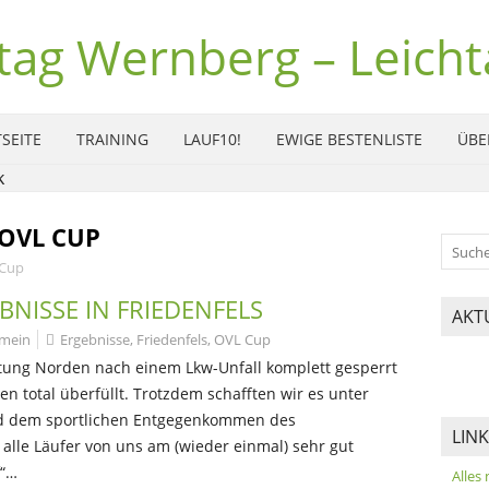
tag Wernberg – Leichta
SEITE
TRAINING
LAUF10!
EWIGE BESTENLISTE
ÜBE
OVL CUP
Cup
BNISSE IN FRIEDENFELS
AKT
emein
Ergebnisse
,
Friedenfels
,
OVL Cup
htung Norden nach einem Lkw-Unfall komplett gesperrt
 total überfüllt. Trotzdem schafften wir es unter
und dem sportlichen Entgegenkommen des
LIN
 alle Läufer von uns am (wieder einmal) sehr gut
f“…
Alles