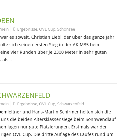
OBEN
emein
Ergebnisse
,
OVL Cup
,
Schönsee
war es soweit. Christian Liebl, der über das ganze Jahr
lte sich seinen ersten Sieg in der AK M35 beim
seine vier Runden über je 2300 Meter in sehr guten
s als…
 SCHWARZENFELD
emein
Ergebnisse
,
OVL Cup
,
Schwarzenfeld
Demleitner und Hans-Martin Schirmer holten sich die
on uns die beiden Altersklassensiege beim Sonnwendlauf
en lagen nur gute Platzierungen. Erstmals war der
rigen OVL-Cup. Die dritte Auflage des Laufes rund um