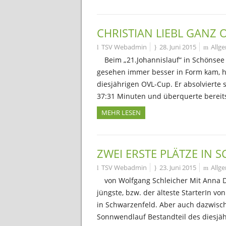
CHRISTIAN LIEBL GANZ 
TSV Webadmin
28. Juni 2015
Allg
Beim „21.Johannislauf“ in Schönsee 
gesehen immer besser in Form kam, ho
diesjährigen OVL-Cup. Er absolvierte 
37:31 Minuten und überquerte bereit
MEHR LESEN
ZWEI ERSTE PLÄTZE IN
TSV Webadmin
23. Juni 2015
Allg
von Wolfgang Schleicher Mit Anna 
jüngste, bzw. der älteste StarterIn v
in Schwarzenfeld. Aber auch dazwisch
Sonnwendlauf Bestandteil des diesjäh