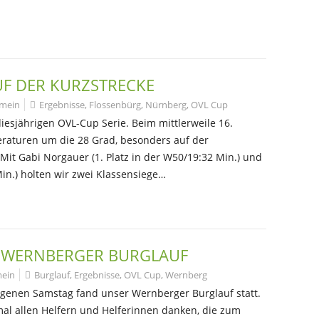
UF DER KURZSTRECKE
emein
Ergebnisse
,
Flossenbürg
,
Nürnberg
,
OVL Cup
diesjährigen OVL-Cup Serie. Beim mittlerweile 16.
eraturen um die 28 Grad, besonders auf der
 Mit Gabi Norgauer (1. Platz in der W50/19:32 Min.) und
in.) holten wir zwei Klassensiege…
. WERNBERGER BURGLAUF
mein
Burglauf
,
Ergebnisse
,
OVL Cup
,
Wernberg
genen Samstag fand unser Wernberger Burglauf statt.
al allen Helfern und Helferinnen danken, die zum