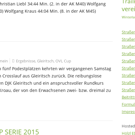
Trai
hristian Liebl 34:44 Min. (2. in der AK M40) Wolfgang
vere
50) Wolfgang Kraus 44:04 Min. (8. in der AK M45)
Winterla
Straßen
Straßen
Straßen
Straßen
emein
Ergebnisse
,
Gleiritsch
,
OVL Cup
Straßen
Straßen
en fünf Podestplätzen kehrten wir vergangenen Samstag
Straßen
Crosslauf aus Gleiritsch zurück. Die reibungslose
Straßen
en DJK Gleiritsch und ein anspruchsvoller Rundkurs
Straßen
Kroau, der von den Erwachsenen zwei- bzw. dreimal zu
Beitrit
Formul
Impres
Hosted 
 SERIE 2015
Hölzl 