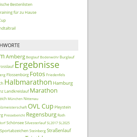
ische Bestenlisten
training für zu Hause
Cup
dtaltrail
CHWORTE
km
Amberg
Burglauf
Berglauf
Bodenwöhr
Ergebnisse
rosslauf
Fotos
Flossenbürg
erg
Friedenfels
Halbmarathon
Hamburg
ch
Marathon
nz
Landkreislauf
eich
Nittenau
München
OVL Cup
Pleystein
lzmeisterschaft
Regensburg
rg
Roth
Pressebericht
Schönsee
Silvesterlauf
orf
SL2017
SL2025
Straßenlauf
Sportabzeichen
Steinberg