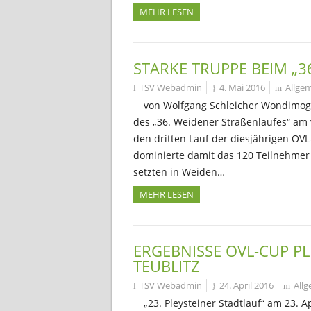
MEHR LESEN
STARKE TRUPPE BEIM „3
TSV Webadmin
4. Mai 2016
Allge
von Wolfgang Schleicher Wondimog
des „36. Weidener Straßenlaufes“ am
den dritten Lauf der diesjährigen OV
dominierte damit das 120 Teilnehmer 
setzten in Weiden…
MEHR LESEN
ERGEBNISSE OVL-CUP P
TEUBLITZ
TSV Webadmin
24. April 2016
All
„23. Pleysteiner Stadtlauf“ am 23. A