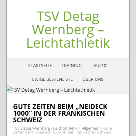
TSV Detag
Wernberg –
Leichtathletik
STARTSEITE
TRAINING
LAUF10!
EWIGE BESTENLISTE
ÜBER UNS
GUTE ZEITEN BEIM „NEIDECK
1000“ IN DER FRÄNKISCHEN
SCHWEIZ
TSV Detag Wernberg - Leichtathletik
>
Allgemein
>
Gute
Zeiten beim „Neideck 1000“ in der Fränkischen Schweiz