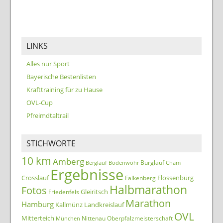
LINKS
Alles nur Sport
Bayerische Bestenlisten
Krafttraining für zu Hause
OVL-Cup
Pfreimdtaltrail
STICHWORTE
10 km
Amberg
Burglauf
Berglauf
Bodenwöhr
Cham
Ergebnisse
Crosslauf
Flossenbürg
Falkenberg
Halbmarathon
Fotos
Gleiritsch
Friedenfels
Marathon
Hamburg
Kallmünz
Landkreislauf
OVL
Mitterteich
Nittenau
Oberpfalzmeisterschaft
München