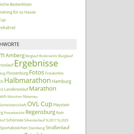
ische Bestenlisten
training für zu Hause
Cup
dtaltrail
CHWORTE
km
Amberg
Burglauf
Berglauf
Bodenwöhr
Ergebnisse
rosslauf
Fotos
Flossenbürg
erg
Friedenfels
Halbmarathon
Hamburg
ch
Marathon
nz
Landkreislauf
eich
Nittenau
München
OVL Cup
Pleystein
lzmeisterschaft
Regensburg
rg
Roth
Pressebericht
Schönsee
Silvesterlauf
orf
SL2017
SL2025
Straßenlauf
Sportabzeichen
Steinberg