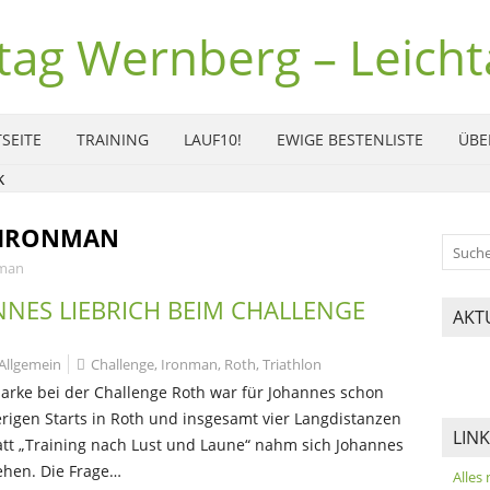
tag Wernberg – Leichta
SEITE
TRAINING
LAUF10!
EWIGE BESTENLISTE
ÜBE
IRONMAN
man
NNES LIEBRICH BEIM CHALLENGE
AKT
Allgemein
Challenge
,
Ironman
,
Roth
,
Triathlon
arke bei der Challenge Roth war für Johannes schon
erigen Starts in Roth und insgesamt vier Langdistanzen
LIN
tatt „Training nach Lust und Laune“ nahm sich Johannes
gehen. Die Frage…
Alles