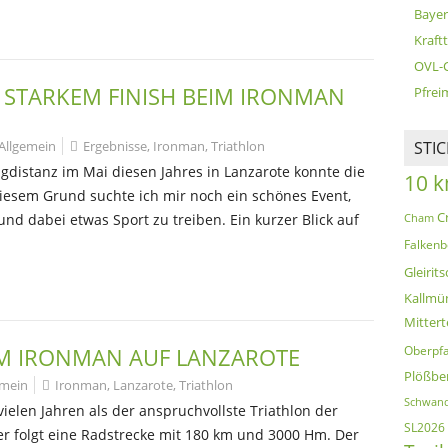
Bayer
Kraft
OVL-
T STARKEM FINISH BEIM IRONMAN
Pfreim
Allgemein
Ergebnisse
,
Ironman
,
Triathlon
STI
gdistanz im Mai diesen Jahres in Lanzarote konnte die
10 
diesem Grund suchte ich mir noch ein schönes Event,
C
d dabei etwas Sport zu treiben. Ein kurzer Blick auf
Cham
Falkenb
Gleirits
Kallmü
Mittert
IM IRONMAN AUF LANZAROTE
Oberpfa
Plößbe
emein
Ironman
,
Lanzarote
,
Triathlon
Schwand
vielen Jahren als der anspruchvollste Triathlon der
SL2026
 folgt eine Radstrecke mit 180 km und 3000 Hm. Der