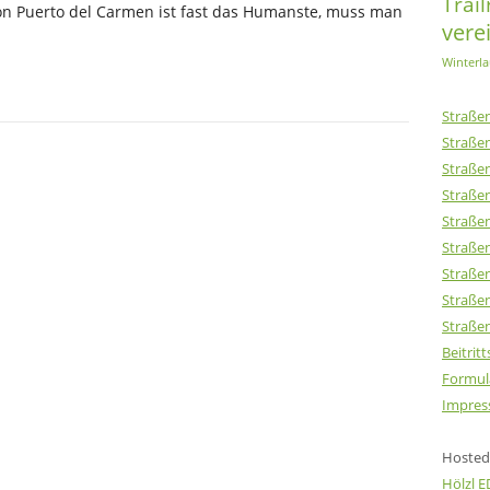
Trai
n Puerto del Carmen ist fast das Humanste, muss man
vere
Winterla
Straßen
Straßen
Straßen
Straßen
Straßen
Straßen
Straßen
Straßen
Straßen
Beitrit
Formul
Impres
Hosted 
Hölzl 