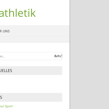
thletik
R UNS
UELLES
KS
 nur Sport