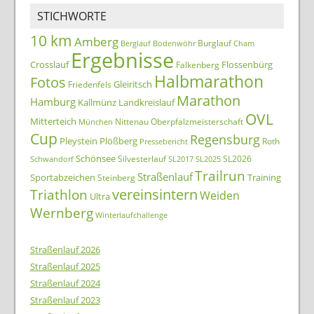
STICHWORTE
10 km
Amberg
Burglauf
Berglauf
Bodenwöhr
Cham
Ergebnisse
Crosslauf
Flossenbürg
Falkenberg
Halbmarathon
Fotos
Gleiritsch
Friedenfels
Marathon
Hamburg
Kallmünz
Landkreislauf
OVL
Mitterteich
Nittenau
Oberpfalzmeisterschaft
München
Cup
Regensburg
Pleystein
Plößberg
Roth
Pressebericht
Schönsee
Silvesterlauf
SL2026
Schwandorf
SL2017
SL2025
Trailrun
Straßenlauf
Sportabzeichen
Training
Steinberg
Triathlon
vereinsintern
Weiden
Ultra
Wernberg
Winterlaufchallenge
Straßenlauf 2026
Straßenlauf 2025
Straßenlauf 2024
Straßenlauf 2023