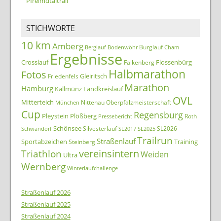
Pfreimdtaltrail
STICHWORTE
10 km
Amberg
Burglauf
Berglauf
Bodenwöhr
Cham
Ergebnisse
Crosslauf
Flossenbürg
Falkenberg
Halbmarathon
Fotos
Gleiritsch
Friedenfels
Marathon
Hamburg
Kallmünz
Landkreislauf
OVL
Mitterteich
Nittenau
Oberpfalzmeisterschaft
München
Cup
Regensburg
Pleystein
Plößberg
Roth
Pressebericht
Schönsee
Silvesterlauf
SL2026
Schwandorf
SL2017
SL2025
Trailrun
Straßenlauf
Sportabzeichen
Training
Steinberg
Triathlon
vereinsintern
Weiden
Ultra
Wernberg
Winterlaufchallenge
Straßenlauf 2026
Straßenlauf 2025
Straßenlauf 2024