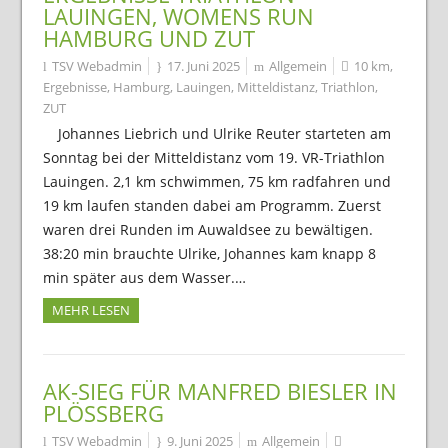
LAUINGEN, WOMENS RUN
HAMBURG UND ZUT
TSV Webadmin
17. Juni 2025
Allgemein
10 km
,
Ergebnisse
,
Hamburg
,
Lauingen
,
Mitteldistanz
,
Triathlon
,
ZUT
Johannes Liebrich und Ulrike Reuter starteten am
Sonntag bei der Mitteldistanz vom 19. VR-Triathlon
Lauingen. 2,1 km schwimmen, 75 km radfahren und
19 km laufen standen dabei am Programm. Zuerst
waren drei Runden im Auwaldsee zu bewältigen.
38:20 min brauchte Ulrike, Johannes kam knapp 8
min später aus dem Wasser.…
MEHR LESEN
AK-SIEG FÜR MANFRED BIESLER IN
PLÖSSBERG
TSV Webadmin
9. Juni 2025
Allgemein