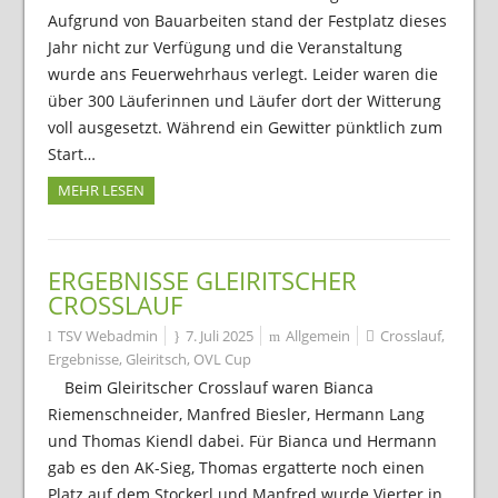
Aufgrund von Bauarbeiten stand der Festplatz dieses
Jahr nicht zur Verfügung und die Veranstaltung
wurde ans Feuerwehrhaus verlegt. Leider waren die
über 300 Läuferinnen und Läufer dort der Witterung
voll ausgesetzt. Während ein Gewitter pünktlich zum
Start…
MEHR LESEN
ERGEBNISSE GLEIRITSCHER
CROSSLAUF
TSV Webadmin
7. Juli 2025
Allgemein
Crosslauf
,
Ergebnisse
,
Gleiritsch
,
OVL Cup
Beim Gleiritscher Crosslauf waren Bianca
Riemenschneider, Manfred Biesler, Hermann Lang
und Thomas Kiendl dabei. Für Bianca und Hermann
gab es den AK-Sieg, Thomas ergatterte noch einen
Platz auf dem Stockerl und Manfred wurde Vierter in