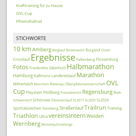
Krafttraining für zu Hause
OVL-Cup
Pfreimdtaltrail
STICHWORTE
10 km
Amberg
Burglauf
Berglauf
Bodenwöhr
Cham
Ergebnisse
Crosslauf
Flossenbürg
Falkenberg
Halbmarathon
Fotos
Gleiritsch
Friedenfels
Marathon
Hamburg
Kallmünz
Landkreislauf
OVL
Mitterteich
Nittenau
Oberpfalzmeisterschaft
München
Cup
Regensburg
Pleystein
Plößberg
Roth
Pressebericht
Schönsee
Silvesterlauf
SL2026
Schwandorf
SL2017
SL2025
Trailrun
Straßenlauf
Sportabzeichen
Training
Steinberg
Triathlon
vereinsintern
Weiden
Ultra
Wernberg
Winterlaufchallenge